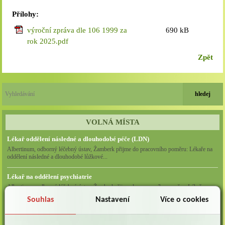
Přílohy:
výroční zpráva dle 106 1999 za
690 kB
rok 2025.pdf
Zpět
VOLNÁ MÍSTA
Lékař oddělení následné a dlouhodobé péče (LDN)
Albertinum, odborný léčebný ústav, Žamberk přijme do pracovního poměru: Lékaře na
oddělení následné a dlouhodobé lůžkové...
Lékař na oddělení psychiatrie
Albertinum, odborný léčebný ústav, Žamberkpřijme do pracovního poměru: Lékaře na
oddělení psychiatrie ...
Souhlas
Nastavení
Více o cookies
Lékař oddělení pneumologie a ftizeologie (plicní oddělení)
Albertinum, odborný léčebný ústav, Žamberk přijme do pracovního poměru: Lékaře na