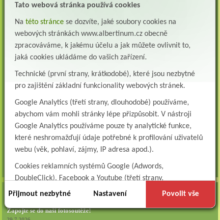
Tato webová stránka používá cookies
oddělení pneumologie a ftizeologie (pl...
Na
této stránce
se dozvíte, jaké soubory cookies na
Všeobecná/praktická sestra na LDN
webových stránkách www.albertinum.cz obecně
Přidejte se k nám Do našeho týmu přijmeme všeobecnou nebo praktickou sestru na
lůžkové oddělení následné a dlouhodobé pé...
zpracováváme, k jakému účelu a jak můžete ovlivnit to,
jaká cookies ukládáme do vašich zařízení.
Všeobecná sestra na plicní oddělení
Albertinum, odborný léčebný ústav, přijme do pracovního poměru: VŠEOBECNÁ
Technické (první strany, krátkodobé), které jsou nezbytné
SESTRA na oddělení pneumologie a ftizeologiePr...
pro zajištění základní funkcionality webových stránek.
Logoped/klinický logoped
Google Analytics (třetí strany, dlouhodobé) používáme,
Albertinum, OLÚ, Žamberk přijme
abychom vám mohli stránky lépe přizpůsobit. V nástroji
KLINICKÉHO LOGOPEDA Nab...
Google Analytics používáme pouze ty analytické funkce,
Ergoterapeut/ka
které neshromažďují údaje potřebné k profilování uživatelů
Albertinum, odborný léčebný ústav, přijme do pracovního
webu (věk, pohlaví, zájmy, IP adresa apod.).
poměru: ERGOTERAPEUTA, EGOTERAPEUTKU Požadujeme:odbornou způsobi...
Cookies reklamních systémů Google (Adwords,
všechna volná místa »
DoubleClick), Facebook a Youtube (třetí strany,
dlouhodobé). Tyto
cookies
slouží k marketingovému
Přijmout nezbytné
AKTUALITY
Nastavení
Povolit vše
profilování. Díky nim jsme schopni s vámi zůstat v kontaktu
Zapojte se do naší fotosoutěže!
například prostřednictvím personalizované reklamy na
29.7.2026