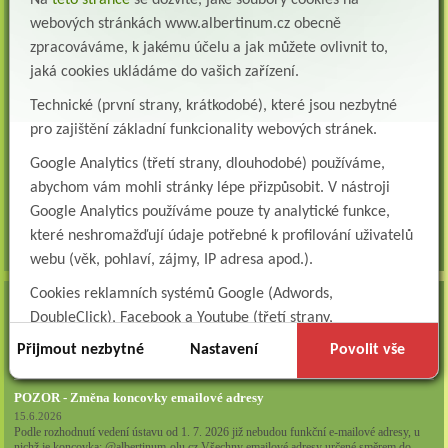
Na
této stránce
se dozvíte, jaké soubory cookies na
webových stránkách www.albertinum.cz obecně
Všeobecná sestra na plicní oddělení
zpracováváme, k jakému účelu a jak můžete ovlivnit to,
Albertinum, odborný léčebný ústav, přijme do pracovního poměru: VŠEOBECNÁ
jaká cookies ukládáme do vašich zařízení.
SESTRA na oddělení pneumologie a ftizeologiePr...
Technické (první strany, krátkodobé), které jsou nezbytné
Logoped/klinický logoped
pro zajištění základní funkcionality webových stránek.
Albertinum, OLÚ, Žamberk přijme
KLINICKÉHO LOGOPEDA Nab...
Google Analytics (třetí strany, dlouhodobé) používáme,
abychom vám mohli stránky lépe přizpůsobit. V nástroji
Ergoterapeut/ka
Albertinum, odborný léčebný ústav, přijme do pracovního
Google Analytics používáme pouze ty analytické funkce,
poměru: ERGOTERAPEUTA, EGOTERAPEUTKU Požadujeme:odbornou způsobi...
které neshromažďují údaje potřebné k profilování uživatelů
všechna volná místa »
webu (věk, pohlaví, zájmy, IP adresa apod.).
Cookies reklamních systémů Google (Adwords,
AKTUALITY
DoubleClick), Facebook a Youtube (třetí strany,
Zapojte se do naší fotosoutěže!
dlouhodobé). Tyto
cookies
slouží k marketingovému
Přijmout nezbytné
Nastavení
Povolit vše
29.7.2026
profilování. Díky nim jsme schopni s vámi zůstat v kontaktu
například prostřednictvím personalizované reklamy na
POZOR - Změna koncovky emailové adresy
sociálních sítích.
15.6.2026
Podle rozhodnutí vedení ústavu od 1. 7. 2026 již nebudou funkční e-mailové adresy, u
nichž je koncovka: @albertinum-olu.cz Všechny emailové adresy určené směrem do