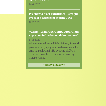
16.4.2026
Předběžná tržní konzultace – stropní
zvedací a asistenční systém LDN
18.2.2026
VZMR - „Interoperabilita Albertinum
- zpracování zadávací dokumentace“
17.2.2026
Albertinum, odborný léčebný ústav, Žamberk
jako zadavatel, vyzývá k předložení nabídky
ceny na poskytnutí níže uvedené služby v
rámci výběrového řízení veřejné zakázky
malého rozsa...
Všechny aktuality »