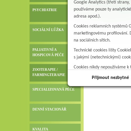
Google Analytics (třetí stran
používáme pouze ty analytické
PSYCHIATRIE
adresa apod.).
Cookies reklamních systémů Go
SOCIÁLNÍ LŮŽKA
marketingovému profilování. D
na sociálních sítích.
PALIATIVNÍ A
Technické cookies lišty Cookie
HOSPICOVÁ PÉČE
s jakými (netechnickými) coo
Cookies nikdy nepoužíváme k t
ZOOTERAPIE /
data.
FARMINGTERAPIE
Přijmout nezbytné
SPECIALIZOVANÁ PÉČE
DENNÍ STACIONÁŘ
KVALITA