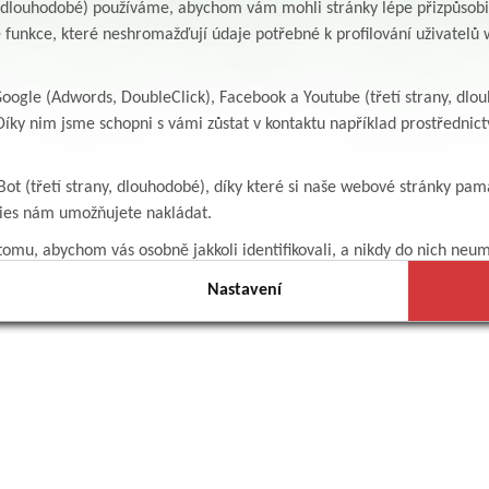
y, dlouhodobé) používáme, abychom vám mohli stránky lépe přizpůsobit
 funkce, které neshromažďují údaje potřebné k profilování uživatelů w
ogle (Adwords, DoubleClick), Facebook a Youtube (třetí strany, dlo
íky nim jsme schopni s vámi zůstat v kontaktu například prostředni
Bot (třetí strany, dlouhodobé), díky které si naše webové stránky pam
kies nám umožňujete nakládat.
omu, abychom vás osobně jakkoli identifikovali, a nikdy do nich neum
Nastavení