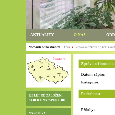
AKTUALITY
O NÁS
ODD
Nacházíte se na stránce:
O nás
Zpráva o činnosti a plnění úkol
Zpráva o činnosti a
Datum zápisu:
Kategorie:
Podrobnosti
120 LET OD ZALOŽENÍ
ALBERTINA / SPONZOŘI
Přílohy:
NÁVŠTĚVY