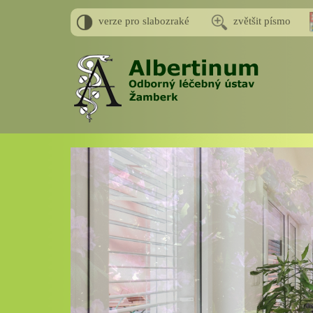
verze pro slabozraké
zvětšit písmo