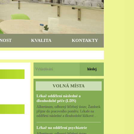
NOST
KVALITA
KONTAKTY
VOLNÁ MÍSTA
Lékař oddělení následné a
dlouhodobé péče (LDN)
Albertinum, odborný léčebný ústav, Žamberk
přijme do pracovního poměru: Lékaře na
oddělení následné a dlouhodobé lůžkové...
Lékař na oddělení psychiatrie
Albertinum, odborný léčebný ústav,