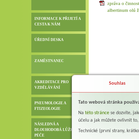
zpráva o činnost
albertinum olú 
INFORMACE K PŘIJETÍ A
CESTA K NÁM
ÚŘEDNÍ DESKA
ZAMĚSTNANEC
AKREDITACE PRO
Souhlas
VZDĚLÁVÁNÍ
Tato webová stránka použív
PNEUMOLOGIE A
FTIZEOLOGIE
Na
této stránce
se dozvíte, j
účelu a jak můžete ovlivnit to
NÁSLEDNÁ A
DLOUHODOBÁ LŮŽKOVÁ
Technické (první strany, krátk
PÉČE