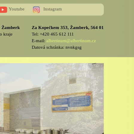
Youtube
Instagram
v, Žamberk
Za Kopečkem 353, Žamberk, 564 01
o kraje
Tel: +420 465 612 111
E-mail:
albertinum@albertinum.cz
Datová schránka: nvnkgsg