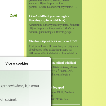
Žamberkpřijme do pracovního
poměru: Lékaře na oddělení psychiatrie ...
Zpět
Lékař oddělení pneumologie a
ftizeologie (plicní oddělení)
Albertinum, odborný léčebný ústav, Žamberk
přijme do pracovního poměru: Lékaře na
oddělení pneumologie a ftizeologie (pl...
Všeobecná/praktická sestra na LDN
Přidejte se k nám Do našeho týmu přijmeme
všeobecnou nebo praktickou sestru na
lůžkové oddělení následné a dlouhodobé pé...
Všeobecná sestra na plicní oddělení
Více o cookies
Albertinum, odborný léčebný ústav, přijme
do pracovního poměru: VŠEOBECNÁ
SESTRA na oddělení pneumologie a
ftizeologiePr...
ě zpracováváme, k jakému
Logoped/klinický logoped
Albertinum, OLÚ, Žamberk
přijme
KLINICKÉHO LOGOPEDA Nab...
ých stránek.