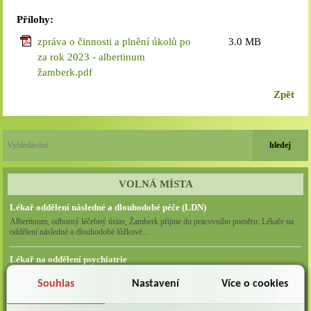
Přílohy:
zpráva o činnosti a plnění úkolů po
3.0 MB
za rok 2023 - albertinum
žamberk.pdf
Zpět
VOLNÁ MÍSTA
Lékař oddělení následné a dlouhodobé péče (LDN)
Albertinum, odborný léčebný ústav, Žamberk přijme do pracovního poměru: Lékaře na
oddělení následné a dlouhodobé lůžkové...
Lékař na oddělení psychiatrie
Albertinum, odborný léčebný ústav, Žamberkpřijme do pracovního poměru: Lékaře na
Souhlas
Nastavení
Více o cookies
oddělení psychiatrie ...