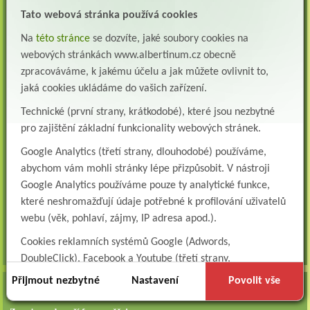
Lékař oddělení pneumologie a ftizeologie (plicní oddělení)
Albertinum, odborný léčebný ústav, Žamberk přijme do pracovního poměru: Lékaře na
Tato webová stránka používá cookies
oddělení pneumologie a ftizeologie (pl...
Na
této stránce
se dozvíte, jaké soubory cookies na
Všeobecná/praktická sestra na LDN
webových stránkách www.albertinum.cz obecně
Přidejte se k nám Do našeho týmu přijmeme všeobecnou nebo praktickou sestru na
zpracováváme, k jakému účelu a jak můžete ovlivnit to,
lůžkové oddělení následné a dlouhodobé pé...
jaká cookies ukládáme do vašich zařízení.
Všeobecná sestra na plicní oddělení
Technické (první strany, krátkodobé), které jsou nezbytné
Albertinum, odborný léčebný ústav, přijme do pracovního poměru: VŠEOBECNÁ
pro zajištění základní funkcionality webových stránek.
SESTRA na oddělení pneumologie a ftizeologiePr...
Google Analytics (třetí strany, dlouhodobé) používáme,
Logoped/klinický logoped
abychom vám mohli stránky lépe přizpůsobit. V nástroji
Albertinum, OLÚ, Žamberk přijme
KLINICKÉHO LOGOPEDA Nab...
Google Analytics používáme pouze ty analytické funkce,
které neshromažďují údaje potřebné k profilování uživatelů
Ergoterapeut/ka
webu (věk, pohlaví, zájmy, IP adresa apod.).
Albertinum, odborný léčebný ústav, přijme do pracovního
poměru: ERGOTERAPEUTA, EGOTERAPEUTKU Požadujeme:odbornou způsobi...
Cookies reklamních systémů Google (Adwords,
všechna volná místa »
DoubleClick), Facebook a Youtube (třetí strany,
dlouhodobé). Tyto
cookies
slouží k marketingovému
Přijmout nezbytné
Nastavení
Povolit vše
AKTUALITY
profilování. Díky nim jsme schopni s vámi zůstat v kontaktu
například prostřednictvím personalizované reklamy na