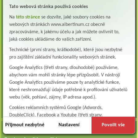
Lékař oddělení pneumologie a ftizeologie (plicní oddělení)
Albertinum, odborný léčebný ústav, Žamberk přijme do pracovního poměru: Lékaře na
Tato webová stránka používá cookies
oddělení pneumologie a ftizeologie (pl...
Na
této stránce
se dozvíte, jaké soubory cookies na
Všeobecná/praktická sestra na LDN
webových stránkách www.albertinum.cz obecně
Přidejte se k nám Do našeho týmu přijmeme všeobecnou nebo praktickou sestru na
zpracováváme, k jakému účelu a jak můžete ovlivnit to,
lůžkové oddělení následné a dlouhodobé pé...
jaká cookies ukládáme do vašich zařízení.
Všeobecná sestra na plicní oddělení
Technické (první strany, krátkodobé), které jsou nezbytné
Albertinum, odborný léčebný ústav, přijme do pracovního poměru: VŠEOBECNÁ
pro zajištění základní funkcionality webových stránek.
SESTRA na oddělení pneumologie a ftizeologiePr...
Google Analytics (třetí strany, dlouhodobé) používáme,
Logoped/klinický logoped
abychom vám mohli stránky lépe přizpůsobit. V nástroji
Albertinum, OLÚ, Žamberk přijme
KLINICKÉHO LOGOPEDA Nab...
Google Analytics používáme pouze ty analytické funkce,
které neshromažďují údaje potřebné k profilování uživatelů
Ergoterapeut/ka
webu (věk, pohlaví, zájmy, IP adresa apod.).
Albertinum, odborný léčebný ústav, přijme do pracovního
poměru: ERGOTERAPEUTA, EGOTERAPEUTKU Požadujeme:odbornou způsobi...
Cookies reklamních systémů Google (Adwords,
všechna volná místa »
DoubleClick), Facebook a Youtube (třetí strany,
dlouhodobé). Tyto
cookies
slouží k marketingovému
Přijmout nezbytné
Nastavení
Povolit vše
AKTUALITY
profilování. Díky nim jsme schopni s vámi zůstat v kontaktu
například prostřednictvím personalizované reklamy na