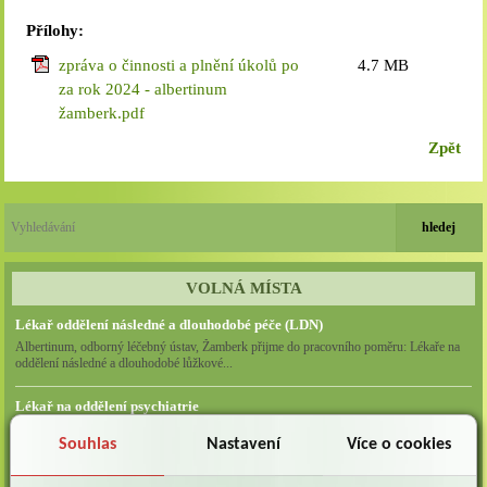
Přílohy:
zpráva o činnosti a plnění úkolů po
4.7 MB
za rok 2024 - albertinum
žamberk.pdf
Zpět
VOLNÁ MÍSTA
Lékař oddělení následné a dlouhodobé péče (LDN)
Albertinum, odborný léčebný ústav, Žamberk přijme do pracovního poměru: Lékaře na
oddělení následné a dlouhodobé lůžkové...
Lékař na oddělení psychiatrie
Albertinum, odborný léčebný ústav, Žamberkpřijme do pracovního poměru: Lékaře na
Souhlas
Nastavení
Více o cookies
oddělení psychiatrie ...