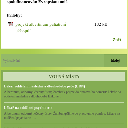
spolufinancován Evropskou unií.
Přílohy:
projekt albertinum paliativní
182 kB
péče.pdf
Zpět
VOLNÁ MÍSTA
Lékař oddělení následné a dlouhodobé péče (LDN)
Albertinum, odborný léčebný ústav, Žamberk přijme do pracovního poměru: Lékaře na
oddělení následné a dlouhodobé lůžkové...
Lékař na oddělení psychiatrie
Albertinum, odborný léčebný ústav, Žamberkpřijme do pracovního poměru: Lékaře na
oddělení psychiatrie ...