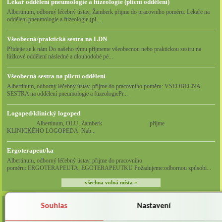
Lékař oddělení pneumologie a ftizeologie (plicní oddělení)
Albertinum, odborný léčebný ústav, Žamberk přijme do pracovního poměru: Lékaře na
oddělení pneumologie a ftizeologie (pl...
Všeobecná/praktická sestra na LDN
Přidejte se k nám Do našeho týmu přijmeme všeobecnou nebo praktickou sestru na
lůžkové oddělení následné a dlouhodobé pé...
Všeobecná sestra na plicní oddělení
Albertinum, odborný léčebný ústav, přijme do pracovního poměru: VŠEOBECNÁ
SESTRA na oddělení pneumologie a ftizeologiePr...
Logoped/klinický logoped
Albertinum, OLÚ, Žamberk přijme
KLINICKÉHO LOGOPEDA Nab...
Ergoterapeut/ka
Albertinum, odborný léčebný ústav, přijme do pracovního
poměru: ERGOTERAPEUTA, EGOTERAPEUTKU Požadujeme:odbornou způsobi...
všechna volná místa »
Souhlas
Nastavení
AKTUALITY