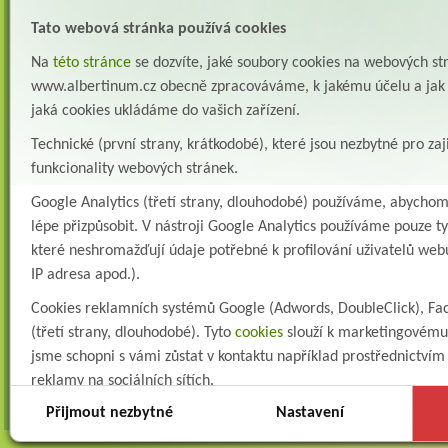
Zapojte se do naší fotosoutěže!
29.7.2026
Tato webová stránka používá cookies
Na
této stránce
se dozvíte, jaké soubory cookies na webových st
POZOR - Změna koncovky emailové adresy
15.6.2026
www.albertinum.cz obecně zpracováváme, k jakému účelu a jak m
Podle rozhodnutí vedení ústavu od 1. 7. 2026 již nebudou funkční e-mailové adresy, u
jaká cookies ukládáme do vašich zařízení.
nichž je koncovka: @albertinum-olu.cz Všechny emailové adresy určené směrem do
našeho zařízení ...
Technické (první strany, krátkodobé), které jsou nezbytné pro zaj
funkcionality webových stránek.
VZMR – ALBERTINUM ŽAMBERK, STROPNÍ ZVEDACÍ A
ASISTENČNÍ SYSTÉM LDN
Google Analytics (třetí strany, dlouhodobé) používáme, abycho
16.4.2026
lépe přizpůsobit. V nástroji Google Analytics používáme pouze ty
Předběžná tržní konzultace – stropní zvedací a asistenční systém LDN
které neshromažďují údaje potřebné k profilování uživatelů webu
18.2.2026
IP adresa apod.).
VZMR - „Interoperabilita Albertinum - zpracování zadávací
Cookies reklamních systémů Google (Adwords, DoubleClick), Fa
dokumentace“
(třetí strany, dlouhodobé). Tyto
cookies
slouží k marketingovému 
17.2.2026
Albertinum, odborný léčebný ústav, Žamberk jako zadavatel, vyzývá k předložení
jsme schopni s vámi zůstat v kontaktu například prostřednictvím
nabídky ceny na poskytnutí níže uvedené služby v rámci výběrového řízení veřejné
reklamy na sociálních sítích.
zakázky malého rozsa...
Přijmout nezbytné
Nastavení
Technické cookies lišty CookieBot (třetí strany, dlouhodobé), dík
Všechny aktuality »
stránky pamatují vaše volby ohledně toho, s jakými (netechnick