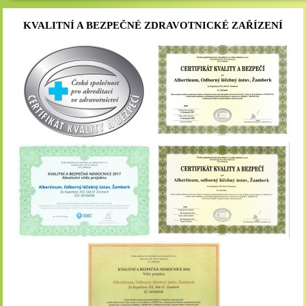
umožňujete nakládat.
KVALITNÍ A BEZPEČNÉ ZDRAVOTNICKÉ ZAŘÍZENÍ
Cookies nikdy nepoužíváme k tomu, abychom vás osobně jakkoli id
do nich neumisťujeme citlivá nebo osobní data.