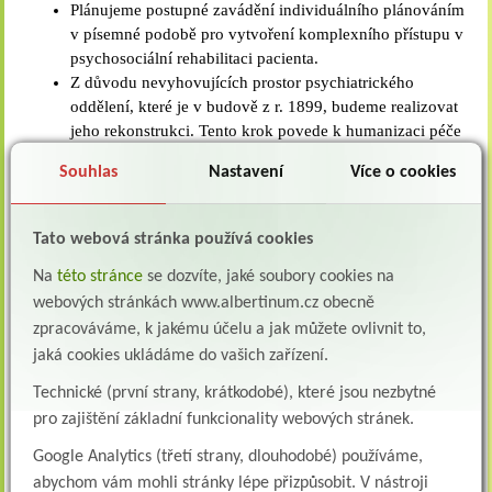
Plánujeme postupné zavádění individuálního plánováním
v písemné podobě pro vytvoření komplexního přístupu v
psychosociální rehabilitaci pacienta.
Z důvodu nevyhovujících prostor psychiatrického
oddělení, které je v budově z r. 1899, budeme realizovat
jeho rekonstrukci. Tento krok povede k humanizaci péče
a zvýšení ubytovacího komfortu pro hospitalizaci
Souhlas
Nastavení
Více o cookies
pacientů – vzniknou 2-lůžkové pokoje, vznikne
bezbariérový přístup do budovy a další zázemí se
zvýšeným hygienickým komfortem, které odpovídá
Tato webová stránka používá cookies
standardům 21. století.
Do roku 2023 plánujeme zřídit Ambulanci s rozšířenou
Na
této stránce
se dozvíte, jaké soubory cookies na
péčí.
webových stránkách www.albertinum.cz obecně
Do roku 2030 plánujeme poskytovat na části lůžek
zpracováváme, k jakému účelu a jak můžete ovlivnit to,
gerontopsychiatrickou péči, na základě smluv se
jaká cookies ukládáme do vašich zařízení.
zdravotními pojišťovnami.
Technické (první strany, krátkodobé), které jsou nezbytné
pro zajištění základní funkcionality webových stránek.
Přílohy:
Google Analytics (třetí strany, dlouhodobé) používáme,
reforma psychiatrické
189 kB
abychom vám mohli stránky lépe přizpůsobit. V nástroji
péče_albertinum olú žamberk.pdf