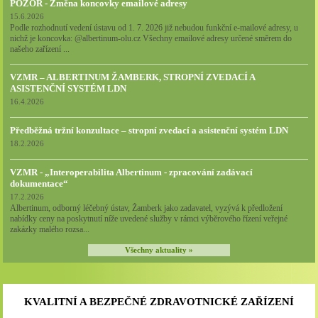
POZOR - Změna koncovky emailové adresy
15.6.2026
Podle rozhodnutí vedení ústavu od 1. 7. 2026 již nebudou funkční e-mailové adresy, u
nichž je koncovka: @albertinum-olu.cz Všechny emailové adresy určené směrem do
našeho zařízení ...
VZMR – ALBERTINUM ŽAMBERK, STROPNÍ ZVEDACÍ A
ASISTENČNÍ SYSTÉM LDN
16.4.2026
Předběžná tržní konzultace – stropní zvedací a asistenční systém LDN
18.2.2026
VZMR - „Interoperabilita Albertinum - zpracování zadávací
dokumentace“
17.2.2026
Albertinum, odborný léčebný ústav, Žamberk jako zadavatel, vyzývá k předložení
nabídky ceny na poskytnutí níže uvedené služby v rámci výběrového řízení veřejné
zakázky malého rozsa...
Všechny aktuality »
KVALITNÍ A BEZPEČNÉ ZDRAVOTNICKÉ ZAŘÍZENÍ