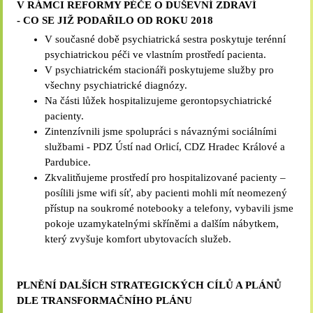
V RÁMCI REFORMY PÉČE O DUŠEVNÍ ZDRAVÍ
- CO SE JIŽ PODAŘILO OD ROKU 2018
V současné době psychiatrická sestra poskytuje terénní
psychiatrickou péči ve vlastním prostředí pacienta.
V psychiatrickém stacionáři poskytujeme služby pro
všechny psychiatrické diagnózy.
Na části lůžek hospitalizujeme gerontopsychiatrické
pacienty.
Zintenzívnili jsme spolupráci s návaznými sociálními
službami - PDZ Ústí nad Orlicí, CDZ Hradec Králové a
Pardubice.
Zkvalitňujeme prostředí pro hospitalizované pacienty –
posílili jsme wifi síť, aby pacienti mohli mít neomezený
přístup na soukromé notebooky a telefony, vybavili jsme
pokoje uzamykatelnými skříněmi a dalším nábytkem,
který zvyšuje komfort ubytovacích služeb.
PLNĚNÍ DALŠÍCH STRATEGICKÝCH CÍLŮ A PLÁNŮ
DLE TRANSFORMAČNÍHO PLÁNU