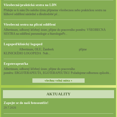
Všeobecná/praktická sestra na LDN
Přidejte se k nám Do našeho týmu přijmeme všeobecnou nebo praktickou sestru na
lůžkové oddělení následné a dlouhodobé pé...
Všeobecná sestra na plicní oddělení
Albertinum, odborný léčebný ústav, přijme do pracovního poměru: VŠEOBECNÁ
SESTRA na oddělení pneumologie a ftizeologiePr...
Logoped/klinický logoped
Albertinum, OLÚ, Žamberk přijme
KLINICKÉHO LOGOPEDA Nab...
Ergoterapeut/ka
Albertinum, odborný léčebný ústav, přijme do pracovního
poměru: ERGOTERAPEUTA, EGOTERAPEUTKU Požadujeme:odbornou způsobi...
všechna volná místa »
AKTUALITY
Zapojte se do naší fotosoutěže!
29.7.2026