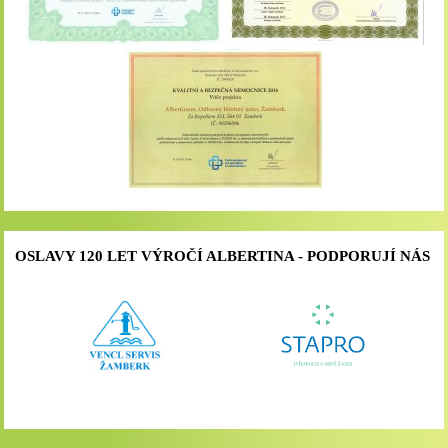
OSLAVY 120 LET VÝROČÍ ALBERTINA - PODPORUJÍ NÁS