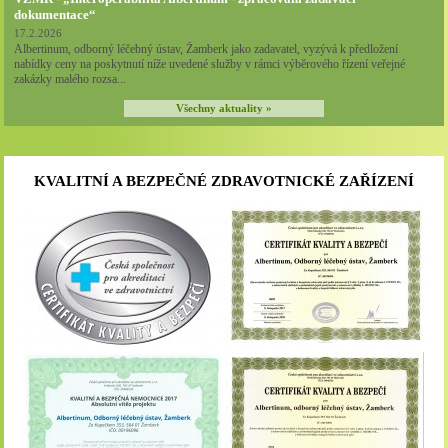
dokumentace“
17.2.2026
Albertinum, odborný léčebný ústav, Žamberk jako zadavatel, vyzývá k předložení
nabídky ceny na poskytnutí níže uvedené služby v rámci výběrového řízení veřejné
zakázky malého rozsa...
Všechny aktuality »
KVALITNÍ A BEZPEČNÉ ZDRAVOTNICKÉ ZAŘÍZENÍ