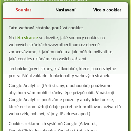
Albertinum, odborný léčebný ústav, Žamberk přijme do pracovního poměru: Lékaře na
oddělení následné a dlouhodobé lůžkové...
Souhlas
Nastavení
Více o cookies
Lékař na oddělení psychiatrie
Albertinum, odborný léčebný ústav, Žamberkpřijme do pracovního poměru: Lékaře na
Tato webová stránka používá cookies
oddělení psychiatrie ...
Na
této stránce
se dozvíte, jaké soubory cookies na
Lékař oddělení pneumologie a ftizeologie (plicní oddělení)
webových stránkách www.albertinum.cz obecně
Albertinum, odborný léčebný ústav, Žamberk přijme do pracovního poměru: Lékaře na
zpracováváme, k jakému účelu a jak můžete ovlivnit to,
oddělení pneumologie a ftizeologie (pl...
jaká cookies ukládáme do vašich zařízení.
Všeobecná/praktická sestra na LDN
Technické (první strany, krátkodobé), které jsou nezbytné
Přidejte se k nám Do našeho týmu přijmeme všeobecnou nebo praktickou sestru na
lůžkové oddělení následné a dlouhodobé pé...
pro zajištění základní funkcionality webových stránek.
Google Analytics (třetí strany, dlouhodobé) používáme,
Všeobecná sestra na plicní oddělení
abychom vám mohli stránky lépe přizpůsobit. V nástroji
Albertinum, odborný léčebný ústav, přijme do pracovního poměru: VŠEOBECNÁ
SESTRA na oddělení pneumologie a ftizeologiePr...
Google Analytics používáme pouze ty analytické funkce,
které neshromažďují údaje potřebné k profilování uživatelů
Logoped/klinický logoped
webu (věk, pohlaví, zájmy, IP adresa apod.).
Albertinum, OLÚ, Žamberk přijme
KLINICKÉHO LOGOPEDA Nab...
Cookies reklamních systémů Google (Adwords,
DoubleClick), Facebook a Youtube (třetí strany,
Ergoterapeut/ka