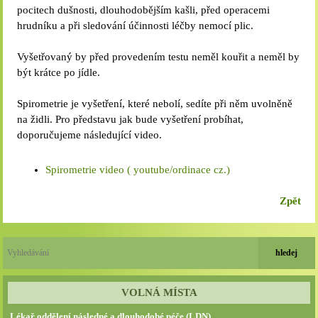
pocitech dušnosti, dlouhodobějším kašli, před operacemi
hrudníku a při sledování účinnosti léčby nemocí plic.
Vyšetřovaný by před provedením testu neměl kouřit a neměl by
být krátce po jídle.
Spirometrie je vyšetření, které nebolí, sedíte při něm uvolněně
na židli. Pro představu jak bude vyšetření probíhat,
doporučujeme následující video.
Spirometrie video ( youtube/ordinace cz.)
Zpět
VOLNÁ MÍSTA
Lékař oddělení následné a dlouhodobé péče (LDN)