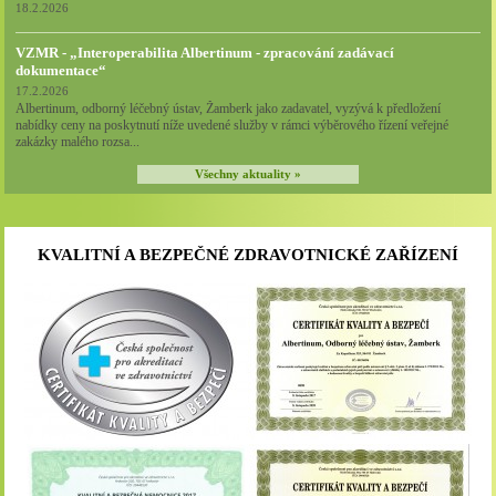
18.2.2026
VZMR - „Interoperabilita Albertinum - zpracování zadávací
dokumentace“
17.2.2026
Albertinum, odborný léčebný ústav, Žamberk jako zadavatel, vyzývá k předložení
nabídky ceny na poskytnutí níže uvedené služby v rámci výběrového řízení veřejné
zakázky malého rozsa...
Všechny aktuality »
KVALITNÍ A BEZPEČNÉ ZDRAVOTNICKÉ ZAŘÍZENÍ