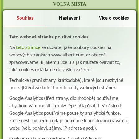
VOLNÁ MÍSTA
Lékař oddělení následné a dlouhodobé péče (LDN)
Souhlas
Nastavení
Více o cookies
Albertinum, odborný léčebný ústav, Žamberk přijme do pracovního poměru: Lékaře na
oddělení následné a dlouhodobé lůžkové...
Tato webová stránka používá cookies
Lékař na oddělení psychiatrie
Albertinum, odborný léčebný ústav, Žamberkpřijme do pracovního poměru: Lékaře na
Na
této stránce
se dozvíte, jaké soubory cookies na
oddělení psychiatrie ...
webových stránkách www.albertinum.cz obecně
Lékař oddělení pneumologie a ftizeologie (plicní oddělení)
zpracováváme, k jakému účelu a jak můžete ovlivnit to,
Albertinum, odborný léčebný ústav, Žamberk přijme do pracovního poměru: Lékaře na
jaká cookies ukládáme do vašich zařízení.
oddělení pneumologie a ftizeologie (pl...
Technické (první strany, krátkodobé), které jsou nezbytné
Všeobecná/praktická sestra na LDN
pro zajištění základní funkcionality webových stránek.
Přidejte se k nám Do našeho týmu přijmeme všeobecnou nebo praktickou sestru na
lůžkové oddělení následné a dlouhodobé pé...
Google Analytics (třetí strany, dlouhodobé) používáme,
abychom vám mohli stránky lépe přizpůsobit. V nástroji
Všeobecná sestra na plicní oddělení
Google Analytics používáme pouze ty analytické funkce,
Albertinum, odborný léčebný ústav, přijme do pracovního poměru: VŠEOBECNÁ
SESTRA na oddělení pneumologie a ftizeologiePr...
které neshromažďují údaje potřebné k profilování uživatelů
webu (věk, pohlaví, zájmy, IP adresa apod.).
Logoped/klinický logoped
Albertinum, OLÚ, Žamberk přijme