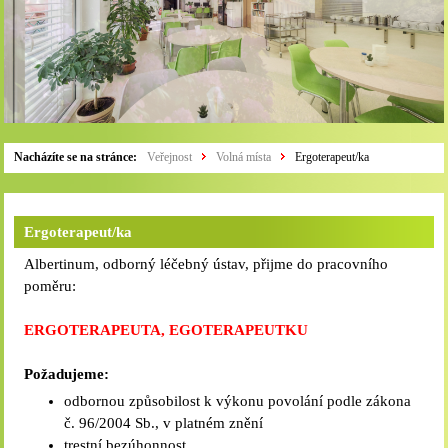
Nacházíte se na stránce:
Veřejnost
Volná místa
Ergoterapeut/ka
Ergoterapeut/ka
Albertinum, odborný léčebný ústav, přijme do pracovního
poměru:
ERGOTERAPEUTA, EGOTERAPEUTKU
Požadujeme:
odbornou způsobilost k výkonu povolání podle zákona
č. 96/2004 Sb., v platném znění
trestní bezúhonnost