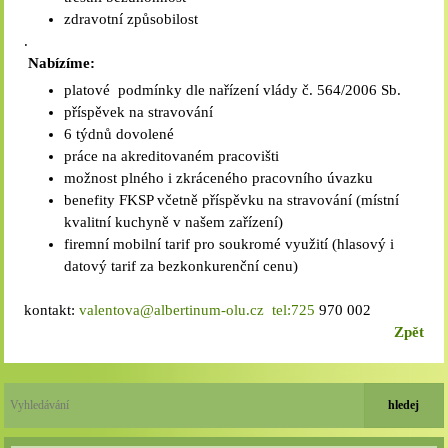
zdravotní způsobilost
.
Nabízíme:
platové podmínky dle nařízení vlády č. 564/2006 Sb.
příspěvek na stravování
6 týdnů dovolené
práce na akreditovaném pracovišti
možnost plného i zkráceného pracovního úvazku
benefity FKSP včetně příspěvku na stravování (místní
kvalitní kuchyně v našem zařízení)
firemní mobilní tarif pro soukromé využití (hlasový i
datový tarif za bezkonkurenční cenu)
kontakt:
valentova@albertinum-olu.cz
tel:725
970 002
Zpět