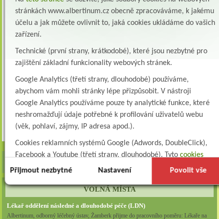
stránkách www.albertinum.cz obecně zpracováváme, k jakému
účelu a jak můžete ovlivnit to, jaká cookies ukládáme do vašich
zařízení.
Technické (první strany, krátkodobé), které jsou nezbytné pro
zajištění základní funkcionality webových stránek.
Google Analytics (třetí strany, dlouhodobé) používáme,
abychom vám mohli stránky lépe přizpůsobit. V nástroji
Google Analytics používáme pouze ty analytické funkce, které
neshromažďují údaje potřebné k profilování uživatelů webu
Zpět
(věk, pohlaví, zájmy, IP adresa apod.).
Cookies reklamních systémů Google (Adwords, DoubleClick),
Facebook a Youtube (třetí strany, dlouhodobé). Tyto
cookies
slouží k marketingovému profilování. Díky nim jsme schopni s
Přijmout nezbytné
Nastavení
Povolit vše
vámi zůstat v kontaktu například prostřednictvím
VOLNÁ MÍSTA
personalizované reklamy na sociálních sítích.
Lékař oddělení následné a dlouhodobé péče (LDN)
Technické cookies lišty CookieBot (třetí strany, dlouhodobé),
Albertinum, odborný léčebný ústav, Žamberk přijme do pracovního poměru: Lékaře na
díky které si naše webové stránky pamatují vaše volby ohledně