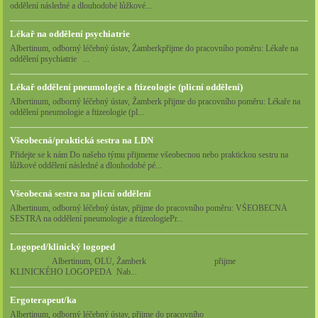
oddělení následné a dlouhodobé lůžkové...
toho, s jakými (netechnickými) cookies nám umožňujete
nakládat.
Lékař na oddělení psychiatrie
Albertinum, odborný léčebný ústav, Žamberkpřijme do pracovního poměru: Lékaře na
Cookies nikdy nepoužíváme k tomu, abychom vás osobně
oddělení psychiatrie ...
jakkoli identifikovali, a nikdy do nich neumisťujeme citlivá nebo
Lékař oddělení pneumologie a ftizeologie (plicní oddělení)
osobní data.
Albertinum, odborný léčebný ústav, Žamberk přijme do pracovního poměru: Lékaře na
oddělení pneumologie a ftizeologie (pl...
Všeobecná/praktická sestra na LDN
Přidejte se k nám Do našeho týmu přijmeme všeobecnou nebo praktickou sestru na
lůžkové oddělení následné a dlouhodobé pé...
Všeobecná sestra na plicní oddělení
Albertinum, odborný léčebný ústav, přijme do pracovního poměru: VŠEOBECNÁ
SESTRA na oddělení pneumologie a ftizeologiePr...
Logoped/klinický logoped
Albertinum, OLÚ, Žamberk přijme
KLINICKÉHO LOGOPEDA Nab...
Ergoterapeut/ka
Albertinum, odborný léčebný ústav, přijme do pracovního