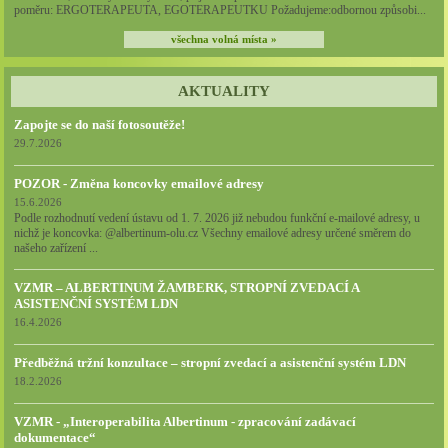
poměru: ERGOTERAPEUTA, EGOTERAPEUTKU Požadujeme:odbornou způsobi...
všechna volná místa »
AKTUALITY
Zapojte se do naší fotosoutěže!
29.7.2026
POZOR - Změna koncovky emailové adresy
15.6.2026
Podle rozhodnutí vedení ústavu od 1. 7. 2026 již nebudou funkční e-mailové adresy, u
nichž je koncovka: @albertinum-olu.cz Všechny emailové adresy určené směrem do
našeho zařízení ...
VZMR – ALBERTINUM ŽAMBERK, STROPNÍ ZVEDACÍ A
ASISTENČNÍ SYSTÉM LDN
16.4.2026
Předběžná tržní konzultace – stropní zvedací a asistenční systém LDN
18.2.2026
VZMR - „Interoperabilita Albertinum - zpracování zadávací
dokumentace“