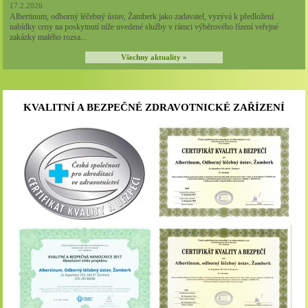
17.2.2026
Albertinum, odborný léčebný ústav, Žamberk jako zadavatel, vyzývá k předložení
nabídky ceny na poskytnutí níže uvedené služby v rámci výběrového řízení veřejné
zakázky malého rozsa...
Všechny aktuality »
KVALITNÍ A BEZPEČNÉ ZDRAVOTNICKÉ ZAŘÍZENÍ