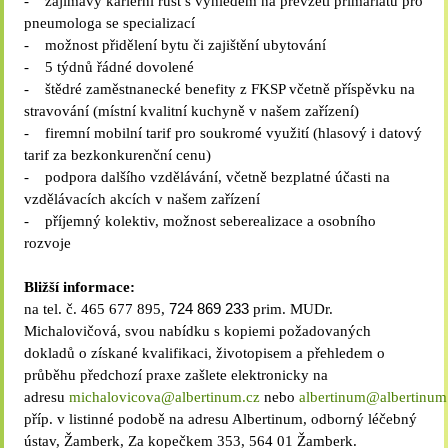
- zajímavý kariérní růst s výhledem na převzetí primariátu pro
pneumologa se specializací
- možnost přidělení bytu či zajištění ubytování
- 5 týdnů řádné dovolené
- štědré zaměstnanecké benefity z FKSP včetně příspěvku na
stravování (místní kvalitní kuchyně v našem zařízení)
- firemní mobilní tarif pro soukromé využití (hlasový i datový
tarif za bezkonkurenční cenu)
- podpora dalšího vzdělávání, včetně bezplatné účasti na
vzdělávacích akcích v našem zařízení
- příjemný kolektiv, možnost seberealizace a osobního
rozvoje
Bližší informace:
na tel. č. 465 677 895,
724 869 233
prim. MUDr.
Michalovičová, svou nabídku s kopiemi požadovaných
dokladů o získané kvalifikaci, životopisem a přehledem o
průběhu předchozí praxe zašlete elektronicky na
adresu
michalovicova@albertinum.cz
nebo
albertinum@albertinum
příp. v listinné podobě na adresu Albertinum, odborný léčebný
ústav, Žamberk, Za kopečkem 353, 564 01 Žamberk.