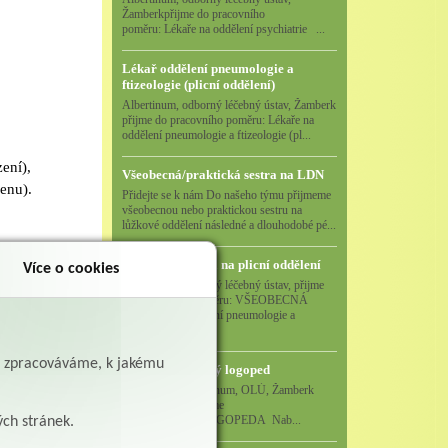
Žamberkpřijme do pracovního
poměru: Lékaře na oddělení psychiatrie ...
Lékař oddělení pneumologie a
ftizeologie (plicní oddělení)
Albertinum, odborný léčebný ústav, Žamberk
přijme do pracovního poměru: Lékaře na
oddělení pneumologie a ftizeologie (pl...
ení),
Všeobecná/praktická sestra na LDN
cenu).
Přidejte se k nám Do našeho týmu přijmeme
všeobecnou nebo praktickou sestru na
lůžkové oddělení následné a dlouhodobé pé...
vání
Všeobecná sestra na plicní oddělení
Více o cookies
pedie a
Albertinum, odborný léčebný ústav, přijme
do pracovního poměru: VŠEOBECNÁ
SESTRA na oddělení pneumologie a
ftizeologiePr...
ě zpracováváme, k jakému
Logoped/klinický logoped
Albertinum, OLÚ, Žamberk
přijme
KLINICKÉHO LOGOPEDA Nab...
ých stránek.