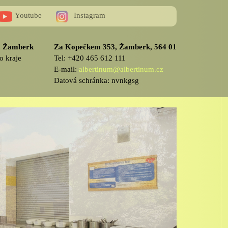
Youtube
Instagram
v, Žamberk
Za Kopečkem 353, Žamberk, 564 01
o kraje
Tel: +420 465 612 111
E-mail:
albertinum@albertinum.cz
Datová schránka: nvnkgsg