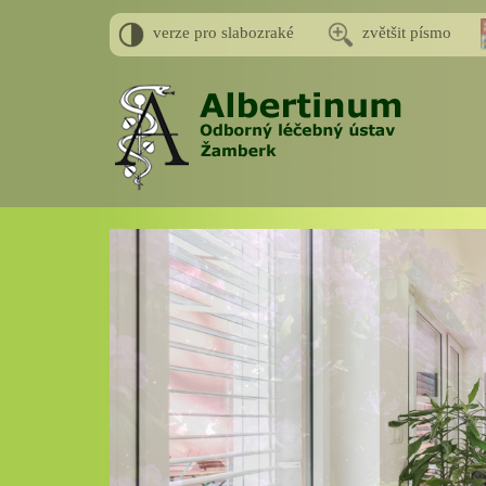
verze pro slabozraké
zvětšit písmo