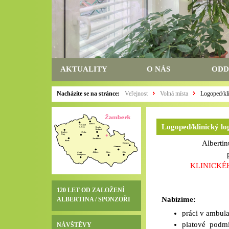
AKTUALITY
O NÁS
ODD
Nacházíte se na stránce:
Veřejnost
Volná místa
Logoped/kl
Logoped/klinický l
Albertinum, 
přij
KLINICKÉHO
120 LET OD ZALOŽENÍ
Nabízíme:
ALBERTINA / SPONZOŘI
práci v ambula
platové podmín
NÁVŠTĚVY