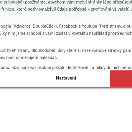
y, dlouhodobé) používáme, abychom vám mohli stránky lépe přizpůsobit
@albertinum-olu.cz
tel: 725
970 002
 funkce, které neshromažďují údaje potřebné k profilování uživatelů w
ogle (Adwords, DoubleClick), Facebook a Youtube (třetí strany, dlo
íky nim jsme schopni s vámi zůstat v kontaktu například prostředni
Bot (třetí strany, dlouhodobé), díky které si naše webové stránky pam
kies nám umožňujete nakládat.
omu, abychom vás osobně jakkoli identifikovali, a nikdy do nich neum
Nastavení