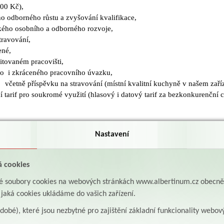
000 Kč),
o odborného růstu a zvyšování kvalifikace,
ého osobního a odborného rozvoje,
travování,
ené,
itovaném pracovišti,
o i zkráceného pracovního úvazku,
včetně příspěvku na stravování (místní kvalitní kuchyně v našem zaříz
í tarif pro soukromé využití (hlasový i datový tarif za bezkonkurenční 
bilost k výkonu povolání logopeda dle zákona č. 96/2004 Sb. (absolvo
Nastavení
 magisterského studijního oboru se státní závěrečnou zkouškou z logo
pěvek 40 000 Kč
á cookies
ní a vystupování,
aké soubory cookies na webových stránkách www.albertinum.cz obecn
polehlivost a odpovědnost,
, jaká cookies ukládáme do vašich zařízení.
nnost,
obilost.
odobé), které jsou nezbytné pro zajištění základní funkcionality webov