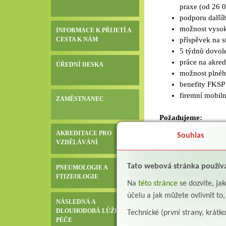
praxe (od 26 
podporu dalšíh
možnost vysok
INFORMACE K PŘIJETÍ A
CESTA K NÁM
příspěvek na s
5 týdnů dovol
práce na akred
ÚŘEDNÍ DESKA
možnost plnéh
benefity FKSP 
firemní mobiln
ZAMĚSTNANEC
Požadujeme:
odborná způso
AKREDITACE PRO
Souhlas
akreditovaného
VZDĚLÁVÁNÍ
surdopedie),
náborový přís
Tato webová stránka použív
PNEUMOLOGIE A
vstřícné chová
FTIZEOLOGIE
Na
této stránce
se dozvíte, j
pracovitost, s
účelu a jak můžete ovlivnit to
trestní bezúho
NÁSLEDNÁ A
zdravotní způs
DLOUHODOBÁ LŮŽKOVÁ
Technické (první strany, krátk
PÉČE