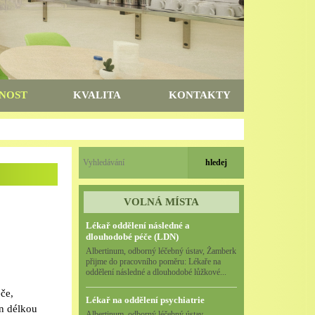
NOST
KVALITA
KONTAKTY
VOLNÁ MÍSTA
Lékař oddělení následné a
dlouhodobé péče (LDN)
Albertinum, odborný léčebný ústav, Žamberk
přijme do pracovního poměru: Lékaře na
oddělení následné a dlouhodobé lůžkové...
če,
Lékař na oddělení psychiatrie
ěn délkou
Albertinum, odborný léčebný ústav,