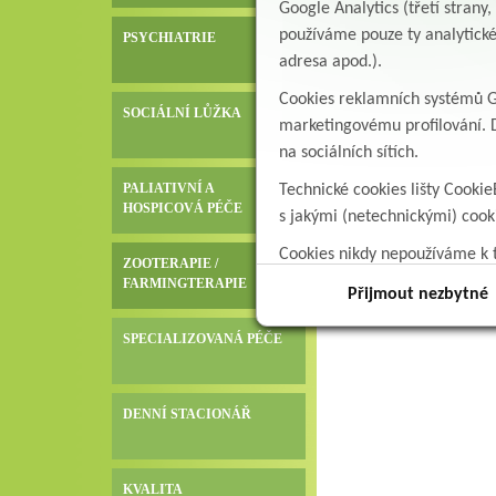
Google Analytics (třetí stran
kontakt: valentova
používáme pouze ty analytické
PSYCHIATRIE
adresa apod.).
Cookies reklamních systémů Go
SOCIÁLNÍ LŮŽKA
marketingovému profilování. D
na sociálních sítích.
PALIATIVNÍ A
Technické cookies lišty Cookie
HOSPICOVÁ PÉČE
s jakými (netechnickými) coo
Cookies nikdy nepoužíváme k t
ZOOTERAPIE /
data.
FARMINGTERAPIE
Přijmout nezbytné
SPECIALIZOVANÁ PÉČE
DENNÍ STACIONÁŘ
KVALITA