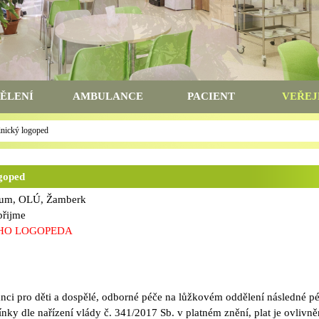
ĚLENÍ
AMBULANCE
PACIENT
VEŘEJ
inický logoped
ogoped
OLÚ, Žamberk
me
 LOGOPEDA
nci pro děti a dospělé, odborné péče na lůžkovém oddělení následné pé
ky dle nařízení vlády č. 341/2017 Sb. v platném znění, plat je ovlivn