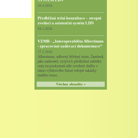
16.4.2026
Předběžná tržní konzultace – stropní
zvedací a asistenční systém LDN
18.2.2026
VZMR - „Interoperabilita Albertinum
- zpracování zadávací dokumentace“
17.2.2026
Albertinum, odborný léčebný ústav, Žamberk
jako zadavatel, vyzývá k předložení nabídky
ceny na poskytnutí níže uvedené služby v
rámci výběrového řízení veřejné zakázky
malého rozsa...
Všechny aktuality »