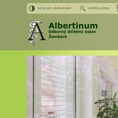
verze pro slabozraké
zvětšit písmo