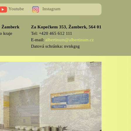
Youtube
Instagram
v, Žamberk
Za Kopečkem 353, Žamberk, 564 01
o kraje
Tel: +420 465 612 111
E-mail:
albertinum@albertinum.cz
Datová schránka: nvnkgsg