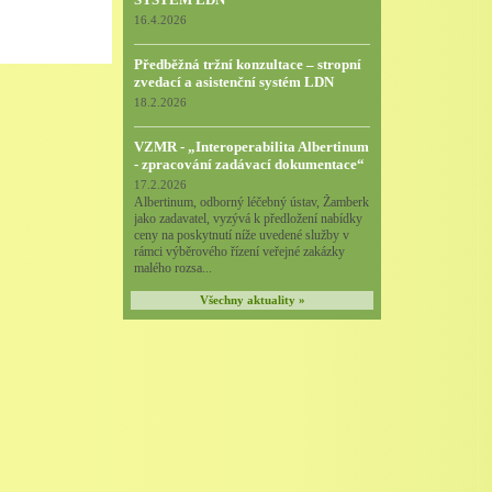
16.4.2026
Předběžná tržní konzultace – stropní
zvedací a asistenční systém LDN
18.2.2026
VZMR - „Interoperabilita Albertinum
- zpracování zadávací dokumentace“
17.2.2026
Albertinum, odborný léčebný ústav, Žamberk
jako zadavatel, vyzývá k předložení nabídky
ceny na poskytnutí níže uvedené služby v
rámci výběrového řízení veřejné zakázky
malého rozsa...
Všechny aktuality »