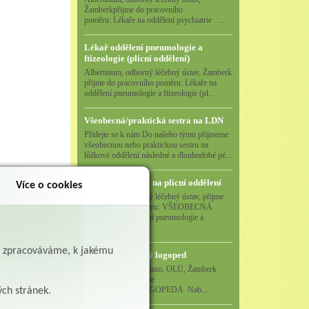
Žamberkpřijme do pracovního
poměru: Lékaře na oddělení psychiatrie ...
Lékař oddělení pneumologie a
ftizeologie (plicní oddělení)
Albertinum, odborný léčebný ústav, Žamberk
přijme do pracovního poměru: Lékaře na
oddělení pneumologie a ftizeologie (pl...
Všeobecná/praktická sestra na LDN
Přidejte se k nám Do našeho týmu přijmeme
všeobecnou nebo praktickou sestru na
lůžkové oddělení následné a dlouhodobé pé...
Všeobecná sestra na plicní oddělení
Více o cookies
Albertinum, odborný léčebný ústav, přijme
do pracovního poměru: VŠEOBECNÁ
SESTRA na oddělení pneumologie a
ftizeologiePr...
ě zpracováváme, k jakému
Logoped/klinický logoped
Albertinum, OLÚ, Žamberk
přijme
KLINICKÉHO LOGOPEDA Nab...
ých stránek.