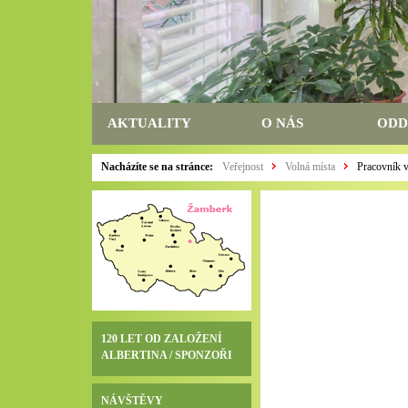
AKTUALITY
O NÁS
ODD
Nacházíte se na stránce:
Veřejnost
Volná místa
Pracovník v
120 LET OD ZALOŽENÍ
ALBERTINA / SPONZOŘI
NÁVŠTĚVY