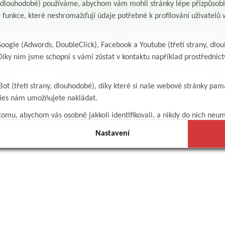
y, dlouhodobé) používáme, abychom vám mohli stránky lépe přizpůsobit
 funkce, které neshromažďují údaje potřebné k profilování uživatelů w
ogle (Adwords, DoubleClick), Facebook a Youtube (třetí strany, dlo
íky nim jsme schopni s vámi zůstat v kontaktu například prostředni
Bot (třetí strany, dlouhodobé), díky které si naše webové stránky pam
kies nám umožňujete nakládat.
omu, abychom vás osobně jakkoli identifikovali, a nikdy do nich neum
Nastavení